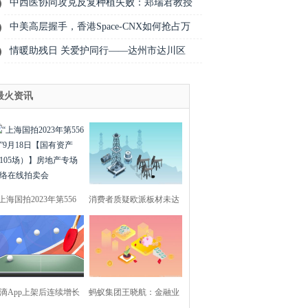
中西医协同攻克反复种植失败：郑瑞君教授
中美高层握手，香港Space-CNX如何抢占万
情暖助残日 关爱护同行——达州市达川区
最火资讯
“上海国拍2023年第556
消费者质疑欧派板材未达
期”9月18日【国有
承诺等级；最新69
滴App上架后连续增长
蚂蚁集团王晓航：金融业