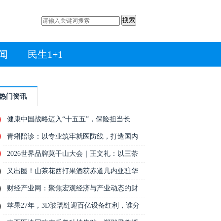
搜索
闻
民生1+1
热门资讯
健康中国战略迈入“十五五”，保险担当长
青蝌陪诊：以专业筑牢就医防线，打造国内
2026世界品牌莫干山大会｜王文礼：以三茶
又出圈！山茶花西打果酒获赤道几内亚驻华
财经产业网：聚焦宏观经济与产业动态的财
苹果27年，3D玻璃链迎百亿设备红利，谁分