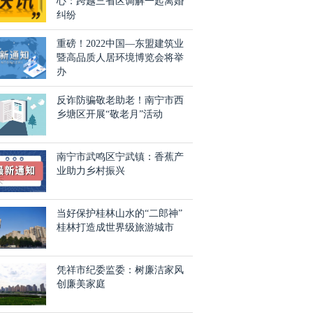
心：跨越三省区调解一起离婚
纠纷
重磅！2022中国—东盟建筑业
暨高品质人居环境博览会将举
办
反诈防骗敬老助老！南宁市西
乡塘区开展“敬老月”活动
南宁市武鸣区宁武镇：香蕉产
业助力乡村振兴
当好保护桂林山水的“二郎神”
桂林打造成世界级旅游城市
凭祥市纪委监委：树廉洁家风
创廉美家庭