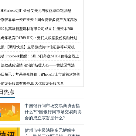
中国出行6月日均
务链条上的关键环
MHMarkets迈汇:金价受美元与收益率牵制|消息
告别仅靠单一资产投资？国金资管多资产方案高效
泰和县高晟新型建材有限公司成立 注册资本200
思考乐教育(01769.HK)：受托人根据股份奖励计划
快报:【调研快报】立昂微接待中信证券等42家机
动:PriceSeek提醒：5月15日外盘MTBE价格全线上
普法助残传温情 法治护航暖人心——黄陂区司法
每日短讯：苹果深夜降价：iPhone17上市后首次降价
疫苗龙头股票有哪些,四大优质龙头股名单
日热点
中国银行间市场交易商协会指
什么?中国银行间市场交易商协
会的成立宗旨是什么?
贺州市中级法院多元解纷中