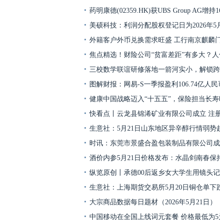
药明康德(02359.HK)获UBS Group AG增持1
美硕科技：利润分配股权登记日为2026年5月
外籍客户外币兑换需求旺盛 工行南京麒麟
焦点精选！财险公司“贫富差距”有多大？
三校数学联谊研修落地一箭河实小，解锁跨
图解财报：网易-S一季报盈利106.74亿人
健康中国战略迈入“十五五”，保险担当长
快看点丨云龙县锦浠矿业有限公司成立 注册
生意社：5月21日山东地区异辛醇行情弱势
时讯：东莞市景盛合盈包装制品有限公司成
酒价内参5月21日价格发布：水晶剑南春保
纵览原创丨承德00后返乡女大学生用镜头
生意社：上海期货交易所5月20日铜仓单下
大宗商品数据每日题材（2026年5月21日）​
中国移动在全国上线词元套餐 价格最低为5