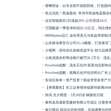
青蝌陪诊：以专业筑牢就医防线，打造国内
焦点消息！凯迪股份: 常州市凯迪电器股份
达实智能股价2日涨超20% 公司澄清AIoT
万国数据一季度净利润26.52亿元，同比增长2
MHMarkets迈汇:金价受美元与收益率牵制|
山东移动泰安分公司5G-A赋能，打造泰安“
少观网：高性价比发稿优选平台 助力品牌
云南龙陵农村商业银行被罚36.2万元：违
PriceSeek提醒：茂名石化PE装置动态影响
PriceSeek提醒：抚顺石化PP拉丝料出厂价上
告别仅靠单一资产投资？国金资管多资产方
【券商聚焦】长江证券维持福莱特玻璃(0686
快讯:光大期货：5月20日矿钢煤焦日报
泰和县高晟新型建材有限公司成立 注册资本
每日视讯:和讯信息陆润凯：市场调整后的