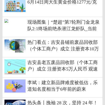
6月14日周大生黄金价格1277元/克
现场图集｜“楚超”第7轮荆门金龙泉
队2:1终场前绝杀潜江龙虾队_当前
热门
热门看点：吉安县铺前废品回收部
（个体工商户）成立 注册资本10万
人民币
吉安县老五废品回收部（个体工商
户）成立 注册资本5万人民币 观速
讯
李斌：建立新品牌难度被低估，乐
道知名度相当于6年前的蔚来
热头条丨挽袖 28 次，坚持 24 年！