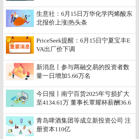
生意社：6月15日万华化学丙烯酸东
北报价上涨|热头条
PriceSeek提醒：6月15日宁夏宝丰E
VA出厂价下调
新消息丨参与两融交易的投资者数
量一日增加5.66万名
今日报丨南宁百货2025年亏损扩大
至4134.61万 董事长覃耀杯薪酬36.6
3万
青岛啤酒集团等成立新投资公司 注
册资本110亿