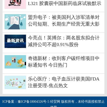
L321 胶囊获中国新药临床试验默示
许可
盟升电子：被美国列入涉军清单对
公司短期、长期生产经营无重大影
响 热点
今亮点！英搏尔：两名股东拟合计
减持公司不超0.91%股份
奇德新材：收到客户碳纤维项目中
标通知书 今日热门
乐心医疗：电子血压计获美国FDA
注册受理-焦点热文
ICP备案：豫ICP备18004326号-5 经贸网 版权所有，未经书面授权禁止