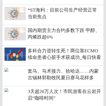
*ST海利：目前公司生产经营正常
当前焦点
国内期货主力合约多数下跌 甲醇、
丙烯跌超6%
多科合力逆转生死！两位靠ECMO
续命患者心脏手术获成功_每日快看
套马、马术接力、拾哈达……内蒙
古锡林郭勒牧民夏日赛马花样多
3天超26万人次！市民游客在云岩开
启“咖啡时间”