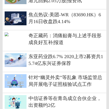
港元回购2.05万股|报资讯
焦点热议:美团-WR（83690.HK）6
月16日收盘跌4.14%
奇正藏药：消痛贴膏与上述手段形
成良好互补|报道
东亚药业跌6.7% 2020上市2募资共1
5.74亿东兴证券保荐
针对“幽灵外卖”等乱象 市场监管总
局开展电子证照核验试点工作
中信证券等在青岛成立合伙企业，
出资额约2亿