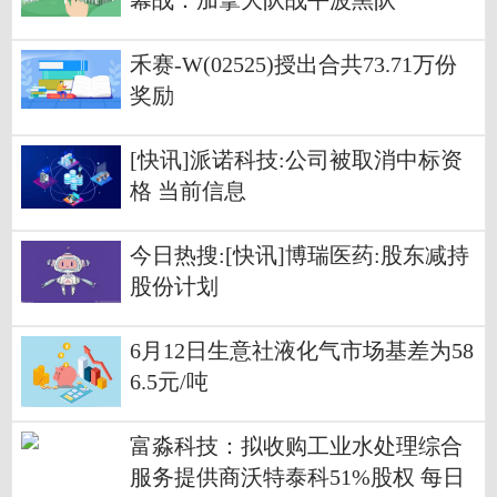
幕战：加拿大队战平波黑队
禾赛-W(02525)授出合共73.71万份
奖励
[快讯]派诺科技:公司被取消中标资
格 当前信息
今日热搜:[快讯]博瑞医药:股东减持
股份计划
6月12日生意社液化气市场基差为58
6.5元/吨
富淼科技：拟收购工业水处理综合
服务提供商沃特泰科51%股权 每日