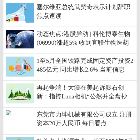
塞尔维亚总统武契奇表示计划辞职
焦点速读
动态焦点:港股异动 | 科伦博泰生物
(06990)涨超5% 收到宜联生物医药
根据已达成和解支付的相关款项
1至5月全国铁路完成固定资产投资2
485亿元 同比增长2.6% 当前信息
再起争端！大疆在美起诉影石创
新：指控Luna相机“公然并全盘抄
袭”核心专利
东莞市力坤机械有限公司成立 注册
资本20万人民币 每日看点