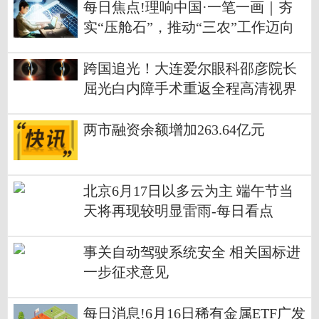
每日焦点!理响中国·一笔一画｜夯
实“压舱石”，推动“三农”工作迈向
新台阶
跨国追光！大连爱尔眼科邵彦院长
屈光白内障手术重返全程高清视界
两市融资余额增加263.64亿元
北京6月17日以多云为主 端午节当
天将再现较明显雷雨-每日看点
事关自动驾驶系统安全 相关国标进
一步征求意见
每日消息!6月16日稀有金属ETF广发