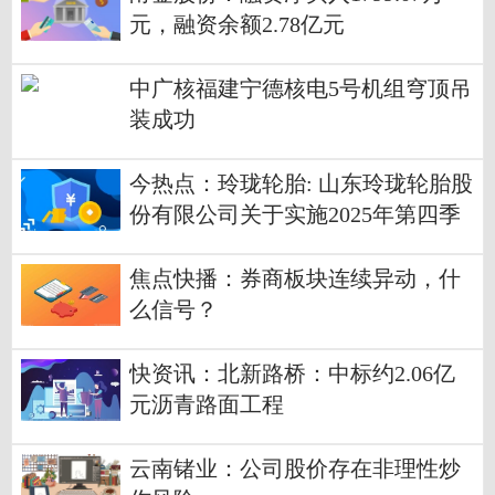
元，融资余额2.78亿元
中广核福建宁德核电5号机组穹顶吊
装成功
今热点：玲珑轮胎: 山东玲珑轮胎股
份有限公司关于实施2025年第四季
度权益分派后调整回购股份价格上
限的公告
焦点快播：券商板块连续异动，什
么信号？
快资讯：北新路桥：中标约2.06亿
元沥青路面工程
云南锗业：公司股价存在非理性炒