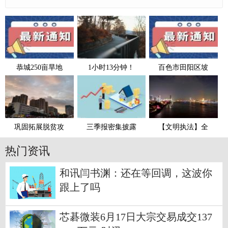
恭城250亩旱地
1小时13分钟！
百色市田阳区坡
巩固拓展脱贫攻
三季报密集披露
【文明执法】全
热门资讯
和讯闫书渊：还在等回调，这波你
跟上了吗
芯碁微装6月17日大宗交易成交137