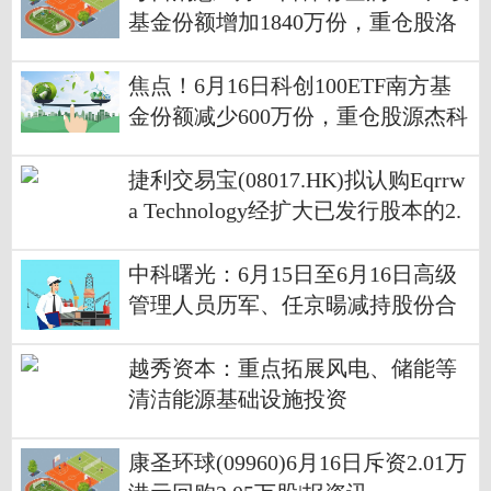
基金份额增加1840万份，重仓股洛
阳钼业、北方稀土、盐湖股份
焦点！6月16日科创100ETF南方基
金份额减少600万份，重仓股源杰科
技、华虹公司、睿创微纳
捷利交易宝(08017.HK)拟认购Eqrrw
a Technology经扩大已发行股本的2.
63%-快资讯
中科曙光：6月15日至6月16日高级
管理人员历军、任京暘减持股份合
计1.6万股 今日快看
越秀资本：重点拓展风电、储能等
清洁能源基础设施投资
康圣环球(09960)6月16日斥资2.01万