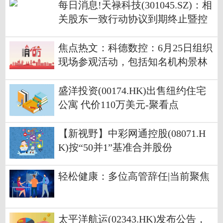
每日消息!天禄科技(301045.SZ)：相
关股东一致行动协议到期终止暨控
股股东、实际控制人变更
焦点热文：科德数控：6月25日组织
现场参观活动，包括知名机构景林
资产的多家机构参与
盛洋投资(00174.HK)出售纽约住宅
公寓 代价110万美元-聚看点
【新视野】中彩网通控股(08071.H
K)按“50并1”基准合并股份
轻松健康：多位高管辞任|当前聚焦
太平洋航运(02343.HK)发布公告，