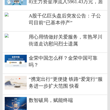
8)主力资金净流入5961.43万元，居
可比基金前3-20260701 焦点速读
A股千亿巨头盘后突发公告：子公
司目前“已基本停产”
用心用情做好关爱服务，常熟琴川
街道走访慰问烈士遗属
金荣中国怎么样？金荣中国可靠
吗？
“携宠出行”更便捷 铁路“爱宠行”服
务进一步扩大范围 快看
数智破局，赋能终端