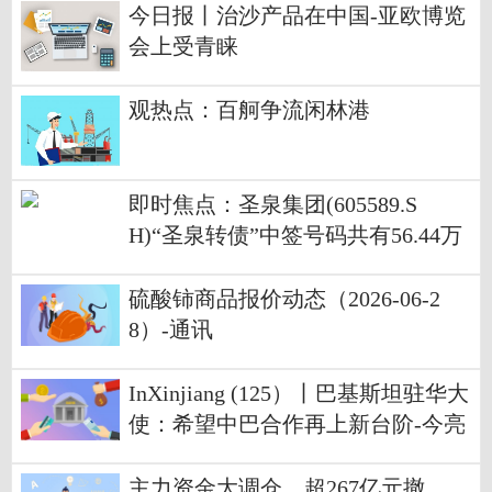
今日报丨治沙产品在中国-亚欧博览
会上受青睐
观热点：百舸争流闲林港
即时焦点：圣泉集团(605589.S
H)“圣泉转债”中签号码共有56.44万
个
硫酸铈商品报价动态（2026-06-2
8）-通讯
InXinjiang (125）丨巴基斯坦驻华大
使：希望中巴合作再上新台阶-今亮
点
主力资金大调仓，超267亿元撤