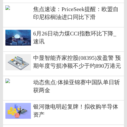
焦点速读：PriceSeek提醒：欧盟自
印尼棕榈油进口同比下滑
6月26日动力煤CCI指数环比下降_
速讯
中显智能齐家控股(08395)发盈警 预
期年度亏损净额不少于约890万港元
同比盈转亏 热消息
动态焦点:体操亚锦赛中国队单日斩
获两金
银河微电明起复牌！拟收购半导体
资产