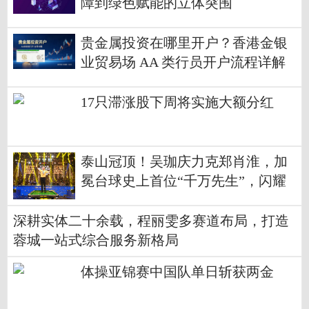
障到绿色赋能的立体突围
贵金属投资在哪里开户？香港金银
业贸易场 AA 类行员开户流程详解
17只滞涨股下周将实施大额分红
泰山冠顶！吴珈庆力克郑肖淮，加
冕台球史上首位“千万先生”，闪耀
全球台球赛事最高殿堂!
深耕实体二十余载，程丽雯多赛道布局，打造
蓉城一站式综合服务新格局
体操亚锦赛中国队单日斩获两金