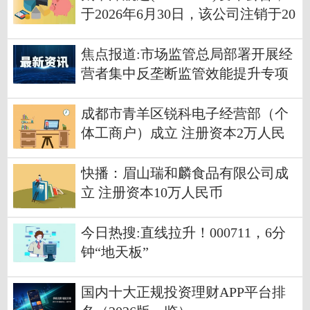
于2026年6月30日，该公司注销于20
26年6月10日购回的147.8万股股份_
快报
焦点报道:市场监管总局部署开展经
营者集中反垄断监管效能提升专项
行动
成都市青羊区锐科电子经营部（个
体工商户）成立 注册资本2万人民
币|今日要闻
快播：眉山瑞和麟食品有限公司成
立 注册资本10万人民币
今日热搜:直线拉升！000711，6分
钟“地天板”
国内十大正规投资理财APP平台排