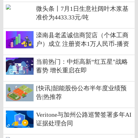
微头条丨7月1日生意社阔叶木浆基
准价为4433.33元/吨
滦南县老孟诚信商贸店（个体工商
户）成立 注册资本1万人民币-播资
讯
当前热门：中炬高新“红五星”战略
蓄势 增长重启在即
[快讯]韶能股份公布半年度业绩预
告|热推荐
Veritone与加州公路巡警签署多年AI
证据处理合同