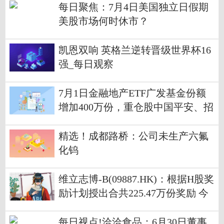
每日聚焦：7月4日美国独立日假期
美股市场何时休市？
凯恩双响 英格兰逆转晋级世界杯16
强_每日观察
7月1日金融地产ETF广发基金份额
增加400万份，重仓股中国平安、招
商银行、兴业银行_每日观点
精选！成都路桥：公司未生产六氟
化钨
维立志博-B(09887.HK)：根据H股奖
励计划授出合共225.47万份奖励 今
头条
每日视点!洽洽食品：6月30日董事