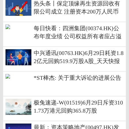
热头条丨保定顶缘再生资源回收有
限公司成立 注册资本200万人民币
每日快看：四洲集团(00374.HK)公
布年度业绩 公司权益所有者应占溢
利1307.5万港元 同比增长28.64%
中兴通讯(00763.HK)6月29日耗资1.8
2亿元回购519.9万股A股_天天快报
*ST棒杰: 关于重大诉讼的进展公告
极兔速递-W(01519)6月29日斥资310
1.73万港元回购365.8万股
最新：资本策略地产(00497.HK)发