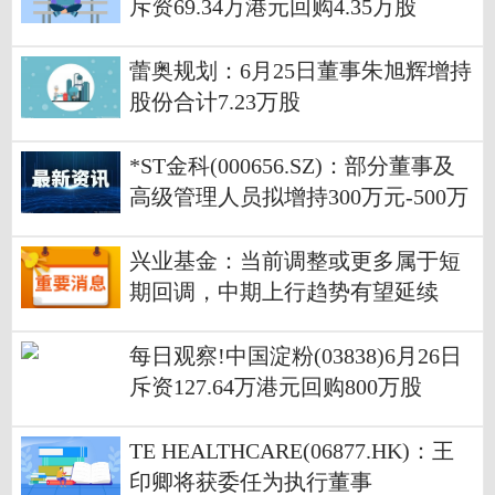
斥资69.34万港元回购4.35万股
蕾奥规划：6月25日董事朱旭辉增持
股份合计7.23万股
*ST金科(000656.SZ)：部分董事及
高级管理人员拟增持300万元-500万
元公司股份|焦点速讯
兴业基金：当前调整或更多属于短
期回调，中期上行趋势有望延续
每日观察!中国淀粉(03838)6月26日
斥资127.64万港元回购800万股
TE HEALTHCARE(06877.HK)：王
印卿将获委任为执行董事