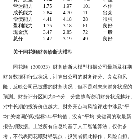
营运能力
1.75
1.97
101
不佳
成长能力
2.84
4.70
11
出众
偿债能力
4.41
4.18
28
很强
盈利能力
1.75
3.18
61
良好
现金流
3.47
2.85
72
一般
总分
2.42
3.19
49
良好
关于同花顺财务诊断大模型
同花顺（300033）财务诊断大模型根据公司最新及往期
财务数据和行业状况，计算出公司的财务评分、亮点和风
险，反映公司已披露的财务状况，但不是对未来财务状况的
预测。财务评分区间为0~5分，分数越高说明财务状况越好、
对中长期的投资价值越大。财务亮点与风险评述中涉及“平
均”关键词的取指标5年平均值，没有“平均”关键词的取最新
报告期数据。上述所有信息均基于人工智能算法，仅供参
考，不代表同花顺财经观点，投资者据此操作，风险自担。