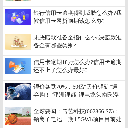
银行信用卡逾期得到威胁怎么办?我
被信用卡网贷逾期该怎么办?
未决赔款准备金指什么?未决赔款准
备金有哪些类别?
信用卡逾期18万怎么办?信用卡逾期
还不上了怎么办最好?
锂价暴跌70%，60亿“天价锂矿”遭
弃购！“亚洲锂都”锂电龙头南氏浮
出水面 全球时讯
全球要闻：传艺科技(002866.SZ)：
钠离子电池一期4.5GWh项目目前处
于产能爬坡阶段