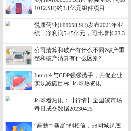
1012.SH)约3.1亿元组件项目
悦康药业(688658.SH)发布2021年业
绩，净利润5.45亿元，同比增长23.3
4%，拟10派6.8元
公司清算和破产有什么不同?破产重
整和破产清算有什么区别?
Intertek与CDP强强携手，共促企业
实现减碳目标_环球热资讯
环球看热讯：【行情】全国碳市场
每日成交数据20230425
“高薪”“暴富”别相信，58同城起底