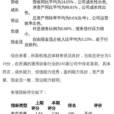
营收
营收同比平均为24.05%，公司成长性出色。
净资产同比平均为88.81%，公司成长性出
成长
色。
总资产周转率平均为0.63(次/年)，公司运营
营运
效率出色。
付息债务比例为0.00%，债务偿付压力很
负债
小。
自由现金流占收入比平均为5.23%，处于行
现金流
业前列。
综合来看，科新机电总体财务状况良好，当前总评分为3.
19分，在所属的通用设备行业的165家公司中排名靠前。具体
而言，成长能力、偿债能力优秀，盈利能力良好，资产质
量、现金流一般，营运能力较弱。
各项指标评分如下：
上期
本期
指标类型
排名
评价
评分
评分
资产质量
1.84
2.00
100
不佳