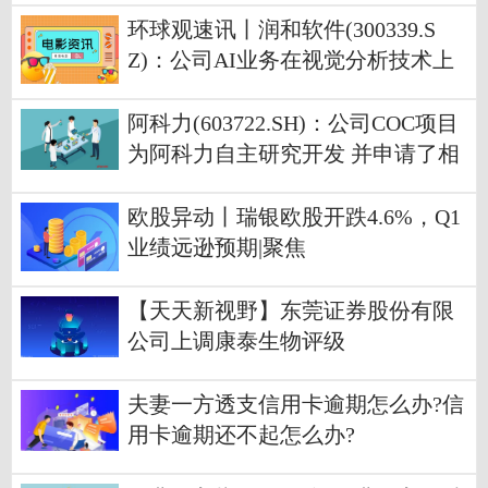
环球观速讯丨润和软件(300339.S
Z)：公司AI业务在视觉分析技术上
本身有较强的领先优势
阿科力(603722.SH)：公司COC项目
为阿科力自主研究开发 并申请了相
关专利
欧股异动丨瑞银欧股开跌4.6%，Q1
业绩远逊预期|聚焦
【天天新视野】东莞证券股份有限
公司上调康泰生物评级
夫妻一方透支信用卡逾期怎么办?信
用卡逾期还不起怎么办?