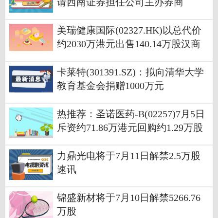
请西南证券担任公司主办券商
美瑞健康国际(02327.HK)以总代价
约2030万港元出售140.14万股汉商
股份 世界滚动
卡莱特(301391.SZ)：拟向清华大学
教育基金会捐赠1000万元
热推荐：圣诺医药-B(02257)7月5日
斥资约71.86万港元回购约1.29万股
力鼎光电将于7月11日解禁2.5万股
速讯
锦盛新材将于7月10日解禁5266.76
万股