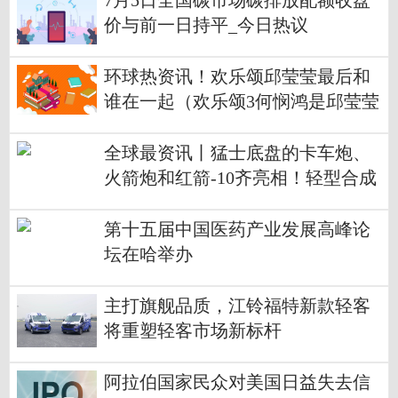
7月5日全国碳市场碳排放配额收盘
价与前一日持平_今日热议
环球热资讯！欢乐颂邱莹莹最后和
谁在一起（欢乐颂3何悯鸿是邱莹莹
吗）
全球最资讯丨猛士底盘的卡车炮、
火箭炮和红箭-10齐亮相！轻型合成
旅炮兵分队全要素展示
第十五届中国医药产业发展高峰论
坛在哈举办
主打旗舰品质，江铃福特新款轻客
将重塑轻客市场新标杆
阿拉伯国家民众对美国日益失去信