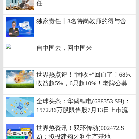
任
独家责任丨3名特岗教师的得与舍
自中国去，回中国来
世界热点评！"固收+"回血了！68只
收益超5%，6只超10%！老牌公募
出手，还有副总挂帅
全球头条：华盛锂电(688353.SH)：
1572.86万股限售股7月13日上市流
通
世界热资讯！双环传动(002472.S
Z)：拟投建匈牙利生产基地