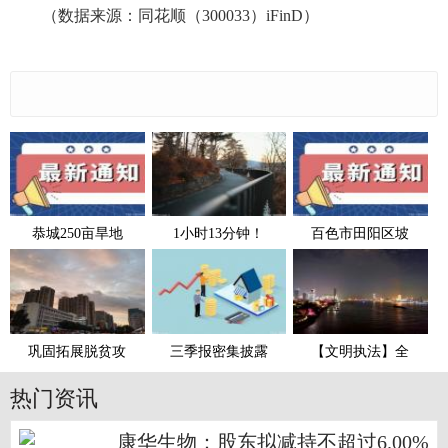
（数据来源：同花顺（300033）iFinD）
恭城250亩旱地
1小时13分钟！
百色市田阳区坡
巩固拓展脱贫攻
三季报密集披露
【文明执法】全
热门资讯
康华生物：股东拟减持不超过6.00%