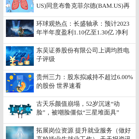
US)同意布鲁克菲尔德(BAM.US)再
保险部门43亿美元收购要约
环球观热点：长盛轴承：预计2023
年半年度盈利1.10亿至1.30亿 净利
润同比增长42.00%至67.00%
东吴证券股份有限公司上调均胜电
子评级
贵州三力：股东拟减持不超过6.00%
的股份 世界速看
古天乐颜值崩塌，52岁沉迷“动
脸”，被嘲脸僵似“三星堆面具”
拓展岗位资源 提升就业服务（做好