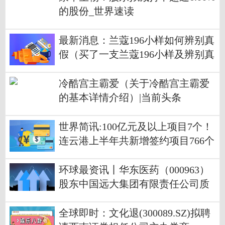
的股份_世界速读
最新消息：兰蔻196小样如何辨别真
假（买了一支兰蔻196小样及辨别真
伪）
冷酷宫主霸爱（关于冷酷宫主霸爱
的基本详情介绍）|当前头条
世界简讯:100亿元及以上项目7个！
连云港上半年共新增签约项目766个
环球最资讯丨华东医药（000963）
股东中国远大集团有限责任公司质
押1500万股，占总股本0.86%
全球即时：文化退(300089.SZ)拟聘