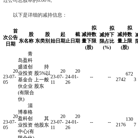
过公司总股本的6.00%。
以下是详细的减持信息：
拟
拟
拟
首
股
股
起
截
减持数
减持数
减持下
次公告
东名称
东类别
始日期
止日期
量下限
量上限
限占比
日期
(股)
(%)
(股)
青
岛盈科
盛道创
持
20
20
20
业投资
股5%以
672
23-07-
23-07-
24-01-
--
--
2742
3
基金合
上一般
05
11
26
伙企业
股东
(有限合
伙)
淄
博泰格
20
20
20
盈科创
其
130
23-07-
23-07-
24-01-
--
--
2176
7
业投资
他股东
05
11
26
中心(有
限合伙)