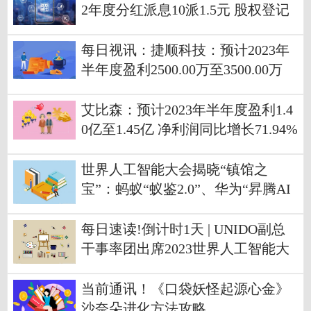
2年度分红派息10派1.5元 股权登记
日7月12日
每日视讯：捷顺科技：预计2023年
半年度盈利2500.00万至3500.00万
艾比森：预计2023年半年度盈利1.4
0亿至1.45亿 净利润同比增长71.94%
至78.08%|要闻速递
世界人工智能大会揭晓“镇馆之
宝”：蚂蚁“蚁鉴2.0”、华为“昇腾AI
大模”入选 环球观察
每日速读!倒计时1天 | UNIDO副总
干事率团出席2023世界人工智能大
会
当前通讯！《口袋妖怪起源心金》
沙奈朵进化方法攻略