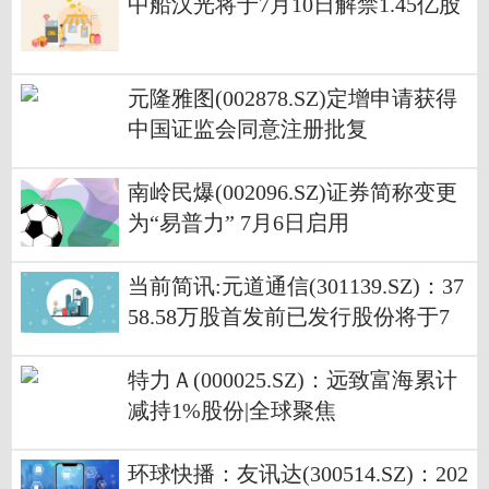
中船汉光将于7月10日解禁1.45亿股
元隆雅图(002878.SZ)定增申请获得
中国证监会同意注册批复
南岭民爆(002096.SZ)证券简称变更
为“易普力” 7月6日启用
当前简讯:元道通信(301139.SZ)：37
58.58万股首发前已发行股份将于7
月10日解禁
特力Ａ(000025.SZ)：远致富海累计
减持1%股份|全球聚焦
环球快播：友讯达(300514.SZ)：202