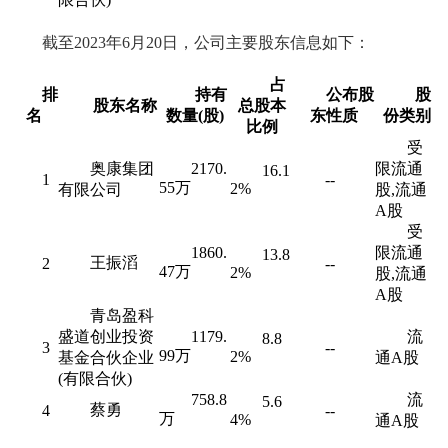
截至2023年6月20日，公司主要股东信息如下：
占
排
持有
公布股
股
股东名称
总股本
名
数量(股)
东性质
份类别
比例
受
奥康集团
2170.
限流通
16.1
1
--
55万
2%
有限公司
股,流通
A股
受
1860.
限流通
13.8
王振滔
2
--
47万
2%
股,流通
A股
青岛盈科
盛道创业投资
1179.
流
8.8
3
--
99万
2%
基金合伙企业
通A股
(有限合伙)
758.8
流
5.6
蔡勇
4
--
万
4%
通A股