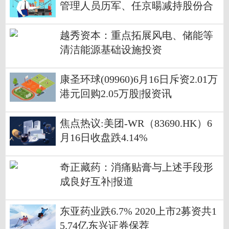
管理人员历军、任京暘减持股份合
计1.6万股 今日快看
越秀资本：重点拓展风电、储能等
清洁能源基础设施投资
康圣环球(09960)6月16日斥资2.01万
港元回购2.05万股|报资讯
焦点热议:美团-WR（83690.HK）6
月16日收盘跌4.14%
奇正藏药：消痛贴膏与上述手段形
成良好互补|报道
东亚药业跌6.7% 2020上市2募资共1
5.74亿东兴证券保荐