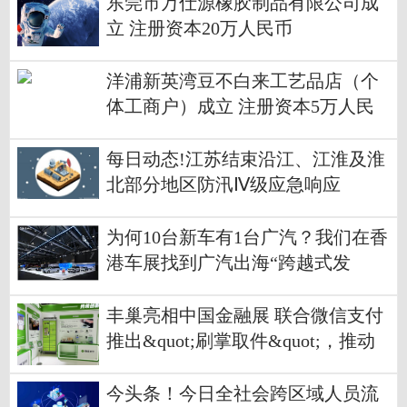
（有限合伙）
东莞市万仕源橡胶制品有限公司成
立 注册资本20万人民币
洋浦新英湾豆不白来工艺品店（个
体工商户）成立 注册资本5万人民
币
每日动态!江苏结束沿江、江淮及淮
北部分地区防汛Ⅳ级应急响应
为何10台新车有1台广汽？我们在香
港车展找到广汽出海“跨越式发
展”的密码
丰巢亮相中国金融展 联合微信支付
推出&quot;刷掌取件&quot;，推动
末端服务体验升级
今头条！今日全社会跨区域人员流