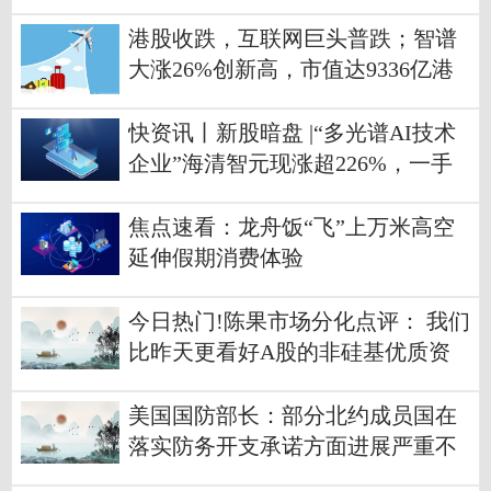
港股收跌，互联网巨头普跌；智谱
大涨26%创新高，市值达9336亿港
元！半导体、医药生物大涨，有
色、化工下挫｜港股收盘-焦点速递
快资讯丨新股暗盘 |“多光谱AI技术
企业”海清智元现涨超226%，一手
赚8150港元
焦点速看：龙舟饭“飞”上万米高空
延伸假期消费体验
今日热门!陈果市场分化点评： 我们
比昨天更看好A股的非硅基优质资
产
美国国防部长：部分北约成员国在
落实防务开支承诺方面进展严重不
足