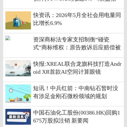
车手VI》即将开启预购
快资讯：2026年5月全社会用电量同
比增长6.9%
资深商标法专家支招制衡“碰瓷
式”商标维权：原告败诉后应赔偿被
告，提高滥诉成本-每日快看
快报:XREAL联合龙旗科技打造Andr
oid XR首款AI空间计算眼镜
短讯！中兵红箭：中南钻石暂时没
有涉足金刚石微粉领域的规划
中国石油化工股份(00386.HK)回购1
675万股拟注销 新要闻