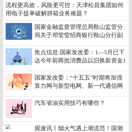
流程更高效，风险更可控：天津松昌集团如何
用电子提单破解拼箱业务难题？
国家金融监督管理总局鞍山监管分
局关于邓莹莹招商银行鞍山分行副
行长任职资格的批复_焦点快报
焦点信息:国家发改委：1—5月已下
达今年前两批消费品以旧换新资金1
250亿元，已累计带动相关商品销售
额超过8200亿元
国家发改委：“十五五”时期将加强
算力网与新型电网、新一代通信网
规划建设的协同联动
汽车省油实用技巧有哪些？
观速讯丨烟火气遇上潮流范！国潮