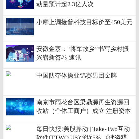
动量预计超2.3亿人次
小摩上调捷普科技目标价至450美元
安徽金寨：“将军故乡”书写乡村振
兴崭新答卷 速讯
中国队夺体操亚锦赛男团金牌
南京市雨花台区梁鼎源再生资源回
收站（个体工商户）成立 注册资本
10万人民币 每日视点
每日快报!美股异动 | Take-Two互动
软件(TTWO.US)涨近5% 《侠盗猎