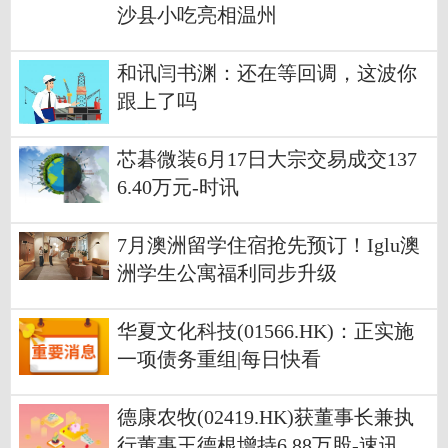
沙县小吃亮相温州
和讯闫书渊：还在等回调，这波你
跟上了吗
芯碁微装6月17日大宗交易成交137
6.40万元-时讯
7月澳洲留学住宿抢先预订！Iglu澳
洲学生公寓福利同步升级
华夏文化科技(01566.HK)：正实施
一项债务重组|每日快看
德康农牧(02419.HK)获董事长兼执
行董事王德根增持6.88万股-速讯