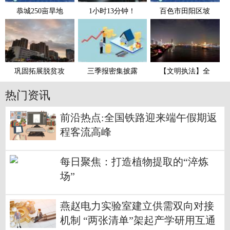
恭城250亩旱地
1小时13分钟！
百色市田阳区坡
巩固拓展脱贫攻
三季报密集披露
【文明执法】全
热门资讯
前沿热点:全国铁路迎来端午假期返
程客流高峰
每日聚焦：打造植物提取的“淬炼
场”
燕赵电力实验室建立供需双向对接
机制 “两张清单”架起产学研用互通