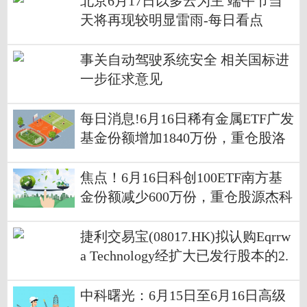
北京6月17日以多云为主 端午节当
天将再现较明显雷雨-每日看点
事关自动驾驶系统安全 相关国标进
一步征求意见
每日消息!6月16日稀有金属ETF广发
基金份额增加1840万份，重仓股洛
阳钼业、北方稀土、盐湖股份
焦点！6月16日科创100ETF南方基
金份额减少600万份，重仓股源杰科
技、华虹公司、睿创微纳
捷利交易宝(08017.HK)拟认购Eqrrw
a Technology经扩大已发行股本的2.
63%-快资讯
中科曙光：6月15日至6月16日高级