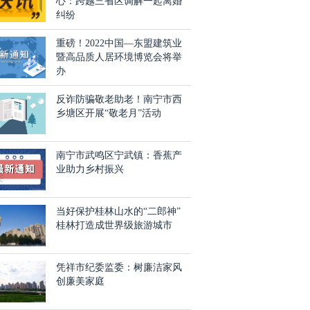
心：跨越三省区调解一起离婚
纠纷
重磅！2022中国—东盟建筑业
暨高品质人居环境博览会将举
办
反诈防骗敬老助老！南宁市西
乡塘区开展“敬老月”活动
南宁市武鸣区宁武镇：香蕉产
业助力乡村振兴
当好保护桂林山水的“二郎神”
桂林打造成世界级旅游城市
凭祥市纪委监委：树廉洁家风
创廉美家庭