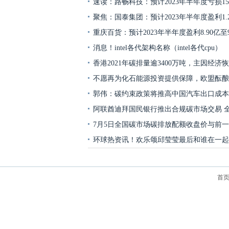
速读：路畅科技：预计2023年半年度亏损150
聚焦：国泰集团：预计2023年半年度盈利1.22
重庆百货：预计2023年半年度盈利8.90亿至9
消息！intel各代架构名称（intel各代cpu）
香港2021年碳排量逾3400万吨，主因经济
不愿再为化石能源投资提供保障，欧盟酝酿
郭伟：碳约束政策将推高中国汽车出口成本
阿联酋迪拜国民银行推出合规碳市场交易 
7月5日全国碳市场碳排放配额收盘价与前一
环球热资讯！欢乐颂邱莹莹最后和谁在一起
首