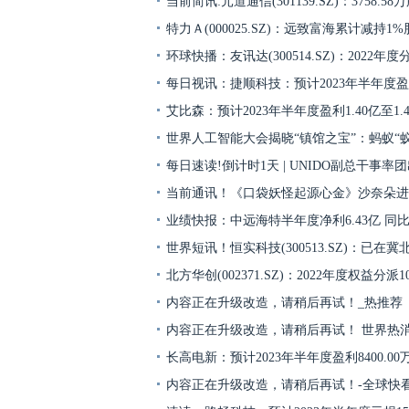
当前简讯:元道通信(301139.SZ)：3758.5
特力Ａ(000025.SZ)：远致富海累计减持1
环球快播：友讯达(300514.SZ)：2022年度
每日视讯：捷顺科技：预计2023年半年度盈利2
艾比森：预计2023年半年度盈利1.40亿至1.
世界人工智能大会揭晓“镇馆之宝”：蚂蚁“蚁鉴
每日速读!倒计时1天 | UNIDO副总干事率团
当前通讯！《口袋妖怪起源心金》沙奈朵进
业绩快报：中远海特半年度净利6.43亿 同比增
世界短讯！恒实科技(300513.SZ)：已在
北方华创(002371.SZ)：2022年度权益分派10
内容正在升级改造，请稍后再试！_热推荐
内容正在升级改造，请稍后再试！ 世界热
长高电新：预计2023年半年度盈利8400.00万至
内容正在升级改造，请稍后再试！-全球快