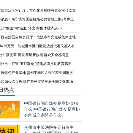
多巴胺穿搭热潮，
指涨跌是什么交
广西自治区审计厅：常态化开展国有企业审计监督
好消息！南宁吴圩国际机场公共货站二期2号库正
灵川“输血”向“造血”转变 村集体经济从2.5
广西自治区自然资源厅：北流市率先完成集体土地
284.76万元！防城港市港口区发放首批惠民惠农补
钦州“微改革”激发基层新效能 群众安全感满意
梧州市：打造“五好联创”党建品牌推动教育高质
发展特色产业基地 贺州平桂区入列2022年国家乡
掀起岗位练兵热潮 广西开展第三届全国文化市场
日热点
中国银行间市场交易商协会指
什么?中国银行间市场交易商协
会的成立宗旨是什么?
贺州市中级法院多元解纷中