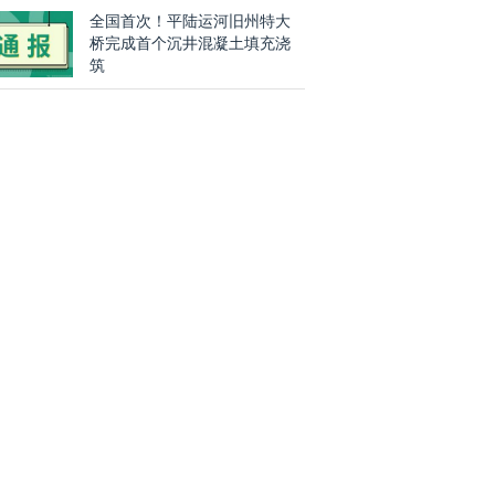
全国首次！平陆运河旧州特大
桥完成首个沉井混凝土填充浇
筑