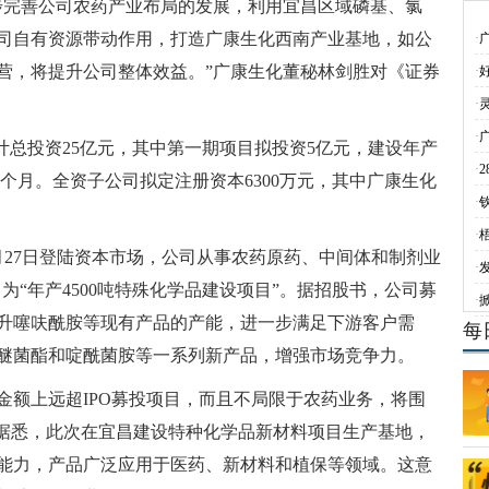
步完善公司农药产业布局的发展，利用宜昌区域磷基、氯
司自有资源带动作用，打造广康生化西南产业基地，如公
·
营，将提升公司整体效益。”广康生化董秘林剑胜对《证券
·
·
·
预计总投资25亿元，其中第一期项目拟投资5亿元，建设年产
·
4个月。全资子公司拟定注册资本6300万元，其中广康生化
·
·
月27日登陆资本市场，公司从事农药原药、中间体和制剂业
·
目为“年产4500吨特殊化学品建设项目”。据招股书，公司募
·
升噻呋酰胺等现有产品的产能，进一步满足下游客户需
每
醚菌酯和啶酰菌胺等一系列新产品，增强市场竞争力。
金额上远超IPO募投项目，而且不局限于农药业务，将围
。据悉，此次在宜昌建设特种化学品新材料项目生产基地，
能力，产品广泛应用于医药、新材料和植保等领域。这意