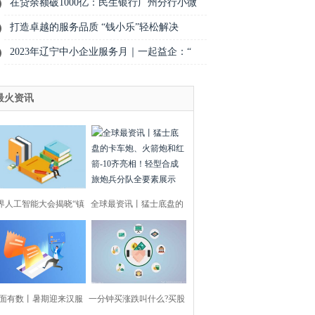
在贷余额破1000亿：民生银行广州分行小微
打造卓越的服务品质 “钱小乐”轻松解决
2023年辽宁中小企业服务月｜一起益企：“
最火资讯
界人工智能大会揭晓“镇
全球最资讯丨猛士底盘的
馆之宝”：蚂蚁
卡车炮、火箭炮和
面有数丨暑期迎来汉服
一分钟买涨跌叫什么?买股