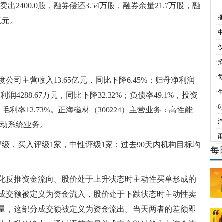
出2400.0股，融券偿还3.54万股，融券余量21.7万股，融
·
亿元。
·
·
·
·
公司主营收入13.65亿元，同比下降6.45%；归母净利润
·
净利润4288.67万元，同比下降32.32%；负债率49.1%，投资
·
元，毛利率12.73%。正海磁材（300224）主营业务：高性能
·
驱动系统业务。
·
评级，买入评级1家，中性评级1家；过去90天内机构目标均
每
化反推资金流向。股价处于上升状态时主动性买单形成的
成交额被定义为资金流入，股价处于下跌状态时主动性卖
量，这部分成交额被定义为资金流出。当天两者的差额即