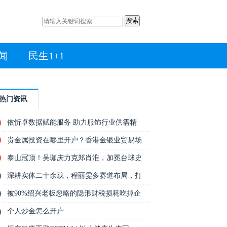
搜索
闻
民生1+1
热门资讯
依忻卓数据赋能服务 助力服饰行业供需精
贵金属投资在哪里开户？香港金银业贸易场
泰山冠顶！吴珈庆力克郑肖淮，加冕台球史
深耕实体二十余载，程丽雯多赛道布局，打
被90%绍兴老板忽略的隐形财税损耗吃掉企
个人炒金怎么开户