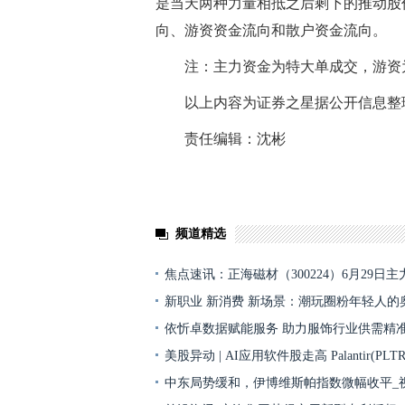
是当天两种力量相抵之后剩下的推动股
向、游资资金流向和散户资金流向。
注：主力资金为特大单成交，游资
以上内容为证券之星据公开信息整
责任编辑：沈彬
关键词：
财经频道
财经资讯
频道精选
焦点速讯：正海磁材（300224）6月29日
新职业 新消费 新场景：潮玩圈粉年轻人的
依忻卓数据赋能服务 助力服饰行业供需精
美股异动 | AI应用软件股走高 Palantir(PLT
中东局势缓和，伊博维斯帕指数微幅收平_