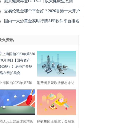
振东健康再登CCTV-1 | 以大健康生态回
交易伦敦金哪个平台好？2026香港十大开户
国内十大炒黄金实时行情APP软件平台排名
最火资讯
“上海国拍2023年第556
消费者质疑欧派板材未达
期”9月18日【国有
承诺等级；最新69
滴App上架后连续增长
蚂蚁集团王晓航：金融业