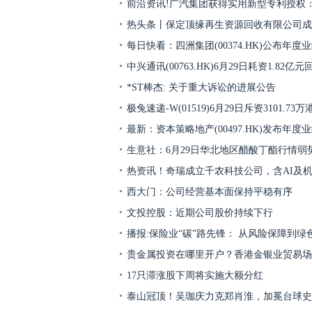
前沿资讯!广汽集团获得实用新型专利授权：
热头条丨保定顶缘再生资源回收有限公司成
每日快看：四洲集团(00374.HK)公布年度
中兴通讯(00763.HK)6月29日耗资1.82亿元回
*ST棒杰: 关于重大诉讼的进展公告
极兔速递-W(01519)6月29日斥资3101.73万
股
最新：资本策略地产(00497.HK)发布年度
生意社：6月29日华北地区醋酸丁酯行情弱
热资讯！奇瑞成立千农科技公司，含AI及
西大门：公司经营基本面保持平稳有序
文投控股：近期公司股价持续下行
播报:保险业“碳”路先锋： 从风险保障到绿
贵金属投资在哪里开户？香港金银业贸易场 
17只滞涨股下周将实施大额分红
泰山冠顶！吴珈庆力克郑肖淮，加冕台球史