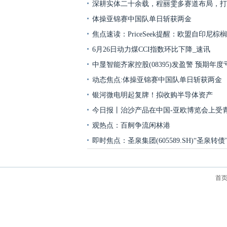
深耕实体二十余载，程丽雯多赛道布局，打
体操亚锦赛中国队单日斩获两金
焦点速读：PriceSeek提醒：欧盟自印尼棕
6月26日动力煤CCI指数环比下降_速讯
中显智能齐家控股(08395)发盈警 预期年
动态焦点:体操亚锦赛中国队单日斩获两金
银河微电明起复牌！拟收购半导体资产
今日报丨治沙产品在中国-亚欧博览会上受
观热点：百舸争流闲林港
即时焦点：圣泉集团(605589.SH)“圣泉转
首