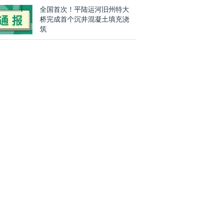
全国首次！平陆运河旧州特大
桥完成首个沉井混凝土填充浇
筑