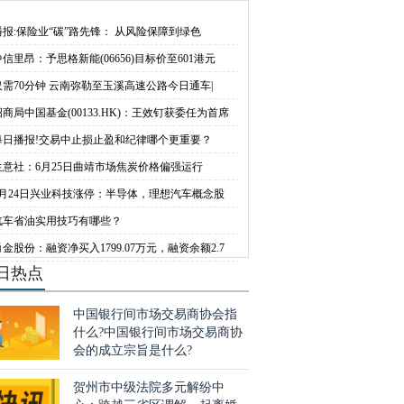
中国出行6月日均
务链条上的关键环
播报:保险业“碳”路先锋： 从风险保障到绿色
中信里昂：予思格新能(06656)目标价至601港元
仅需70分钟 云南弥勒至玉溪高速公路今日通车|
招商局中国基金(00133.HK)：王效钉获委任为首席
每日播报!交易中止损止盈和纪律哪个更重要？
生意社：6月25日曲靖市场焦炭价格偏强运行
6月24日兴业科技涨停：半导体，理想汽车概念股
汽车省油实用技巧有哪些？
甬金股份：融资净买入1799.07万元，融资余额2.7
日热点
中国银行间市场交易商协会指
什么?中国银行间市场交易商协
会的成立宗旨是什么?
贺州市中级法院多元解纷中