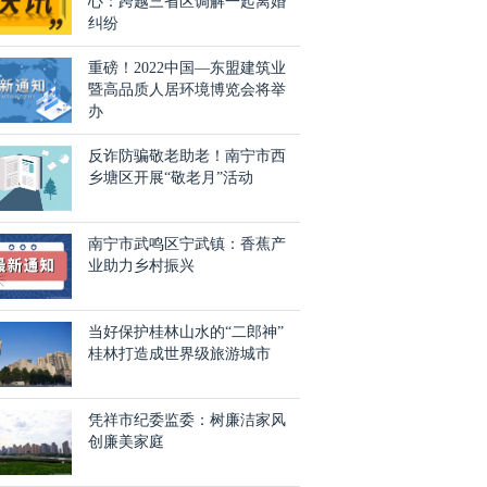
心：跨越三省区调解一起离婚
纠纷
重磅！2022中国—东盟建筑业
暨高品质人居环境博览会将举
办
反诈防骗敬老助老！南宁市西
乡塘区开展“敬老月”活动
南宁市武鸣区宁武镇：香蕉产
业助力乡村振兴
当好保护桂林山水的“二郎神”
桂林打造成世界级旅游城市
凭祥市纪委监委：树廉洁家风
创廉美家庭