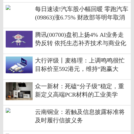
每日速读!汽车股小幅回暖 零跑汽车
(09863)涨6.75% 财政部等明年取消
节能汽车车船税减半政策
腾讯(00700)盘初上扬4% AI业务走
势反转 依托生态补齐技术与商业化
短板
大行评级丨麦格理：上调鸣鸣很忙
目标价至592港元，维持“跑赢大
市”评级
众一新材：死磕“分子级”稳定，重
新定义高端PCR材料的工业美学
云南铜业：若触及信息披露标准将
及时履行信披义务