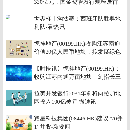
330亿元，国金资管发行规模居首
世界杯丨淘汰赛：西班牙队胜奥地
利队-看热讯
德祥地产(00199.HK)收购江苏南通
价值20亿人民币地块，拟发展绿色
智算中心及相关业务 当前聚焦
【时快讯】德祥地产(00199.HK)：
收购江苏南通万亩地块，剑指长三
角绿色智算基础设施
拉美开发银行2031年前将向拉加地
区投入100亿美元 微速讯
耀星科技集团(08446.HK)建议“20并
1”并股-新要闻