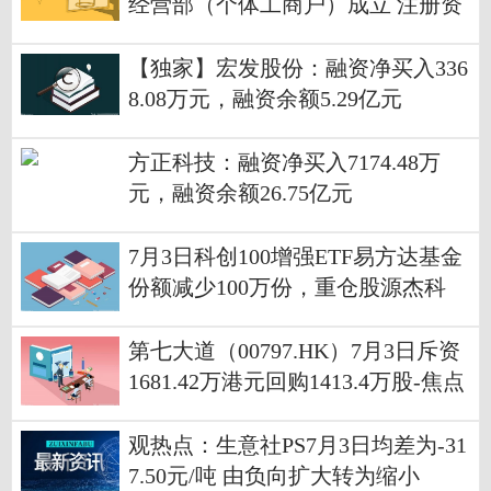
经营部（个体工商户）成立 注册资
本5万人民币
【独家】宏发股份：融资净买入336
8.08万元，融资余额5.29亿元
方正科技：融资净买入7174.48万
元，融资余额26.75亿元
7月3日科创100增强ETF易方达基金
份额减少100万份，重仓股源杰科
技、华虹公司、睿创微纳
第七大道（00797.HK）7月3日斥资
1681.42万港元回购1413.4万股-焦点
日报
观热点：生意社PS7月3日均差为-31
7.50元/吨 由负向扩大转为缩小