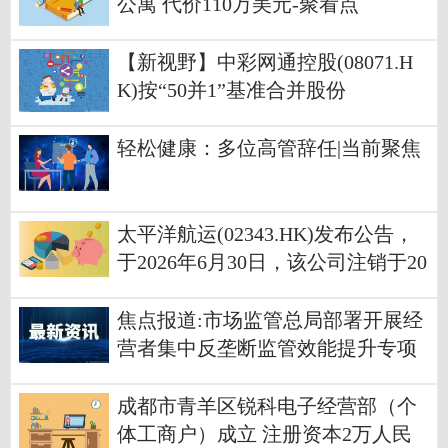
公寓 代价110万美元-聚看点
【新视野】中彩网通控股(08071.H
K)按“50并1”基准合并股份
轻松健康：多位高管辞任|当前聚焦
太平洋航运(02343.HK)发布公告，
于2026年6月30日，该公司注销于20
26年6月10日购回的147.8万股股份_
快报
焦点报道:市场监管总局部署开展经
营者集中反垄断监管效能提升专项
行动
成都市青羊区锐科电子经营部（个
体工商户）成立 注册资本2万人民