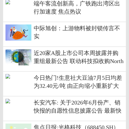
端午客流创新高，广铁跑出湾区出
行加速度 焦点热议
中际旭创：上游物料被封锁传言不
实
近20家A股上市公司本周披露并购
重组最新公告 联动科技拟收购North
star填补存储测试业务缺口
今日热门!生意社大豆油7月5日均差
为32.40元/吨 由正向缩小重新扩大
长安汽车: 关于2026年6月份产、销
快报的自愿性信息披露公告 最新快
讯
焦点日报:光格科技（688450.SH）