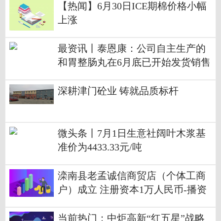
【热闻】6月30日ICE期棉价格小幅
上涨
最资讯丨泰恩康：公司自主生产的
和胃整肠丸在6月底已开始发货销售
深耕津门砼业 铸就品质标杆
微头条丨7月1日生意社阔叶木浆基
准价为4433.33元/吨
滦南县老孟诚信商贸店（个体工商
户）成立 注册资本1万人民币-播资
讯
当前热门：中炬高新“红五星”战略