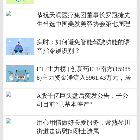
播
恭祝天润医疗集团董事长罗冠捷先
生当选中国美发美容协会第七届理
事会副会长
实时：如何避免智能驾驶功能的语
音指令误识别？
ETF主力榜 | 创新药ETF南方(15985
8)主力资金净流入5961.43万元，居
可比基金前3-20260701 焦点速读
A股千亿巨头盘后突发公告：子公
司目前“已基本停产”
用心用情做好关爱服务，常熟琴川
街道走访慰问烈士遗属