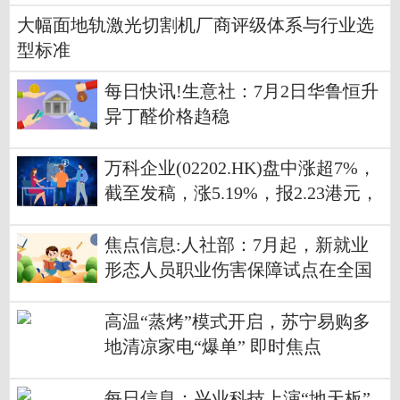
大幅面地轨激光切割机厂商评级体系与行业选
型标准
每日快讯!生意社：7月2日华鲁恒升
异丁醛价格趋稳
万科企业(02202.HK)盘中涨超7%，
截至发稿，涨5.19%，报2.23港元，
成交额7642.95万港元
焦点信息:人社部：7月起，新就业
形态人员职业伤害保障试点在全国
范围内全面推开
高温“蒸烤”模式开启，苏宁易购多
地清凉家电“爆单” 即时焦点
每日信息：兴业科技上演“地天板”