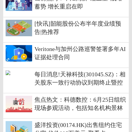
蓄势 增长重启在即
[快讯]韶能股份公布半年度业绩预
告|热推荐
Veritone与加州公路巡警签署多年AI
证据处理合同
每日消息!天禄科技(301045.SZ)：相
关股东一致行动协议到期终止暨控
股股东、实际控制人变更
焦点热文：科德数控：6月25日组织
现场参观活动，包括知名机构景林
资产的多家机构参与
盛洋投资(00174.HK)出售纽约住宅