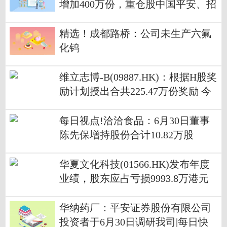
增加400万份，重仓股中国平安、招
商银行、兴业银行_每日观点
精选！成都路桥：公司未生产六氟
化钨
维立志博-B(09887.HK)：根据H股奖
励计划授出合共225.47万份奖励 今
头条
每日视点!洽洽食品：6月30日董事
陈先保增持股份合计10.82万股
华夏文化科技(01566.HK)发布年度
业绩，股东应占亏损9993.8万港元
同比增加202.45%
华纳药厂：平安证券股份有限公司
投资者于6月30日调研我司|每日快