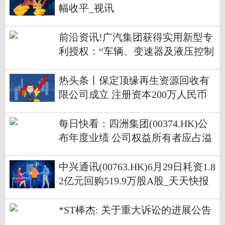
幅收平_视讯
前沿资讯!广汽集团获得实用新型专
利授权：“车辆、变速器及液压控制
系统”
热头条丨保定顶缘再生资源回收有
限公司成立 注册资本200万人民币
每日快看：四洲集团(00374.HK)公
布年度业绩 公司权益所有者应占溢
利1307.5万港元 同比增长28.64%
中兴通讯(00763.HK)6月29日耗资1.8
2亿元回购519.9万股A股_天天快报
*ST棒杰: 关于重大诉讼的进展公告