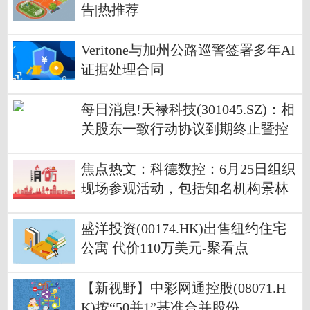
告|热推荐
Veritone与加州公路巡警签署多年AI
证据处理合同
每日消息!天禄科技(301045.SZ)：相
关股东一致行动协议到期终止暨控
股股东、实际控制人变更
焦点热文：科德数控：6月25日组织
现场参观活动，包括知名机构景林
资产的多家机构参与
盛洋投资(00174.HK)出售纽约住宅
公寓 代价110万美元-聚看点
【新视野】中彩网通控股(08071.H
K)按“50并1”基准合并股份