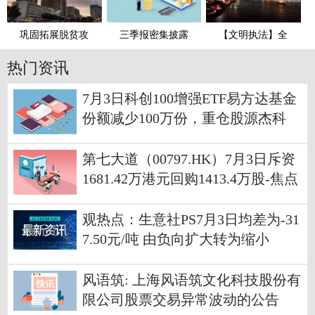
巩固拓展脱贫攻
三季报密集披露
【文明执法】全
热门资讯
7月3日科创100增强ETF易方达基金
份额减少100万份，重仓股源杰科
技、华虹公司、睿创微纳
第七大道（00797.HK）7月3日斥资
1681.42万港元回购1413.4万股-焦点
日报
观热点：生意社PS7月3日均差为-31
7.50元/吨 由负向扩大转为缩小
风语筑: 上海风语筑文化科技股份有
限公司股票交易异常波动的公告