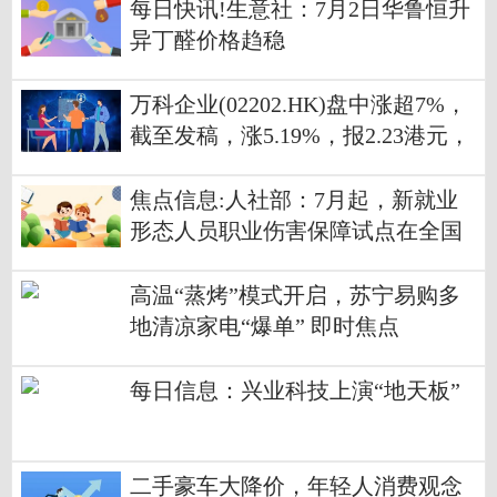
每日快讯!生意社：7月2日华鲁恒升
异丁醛价格趋稳
万科企业(02202.HK)盘中涨超7%，
截至发稿，涨5.19%，报2.23港元，
成交额7642.95万港元
焦点信息:人社部：7月起，新就业
形态人员职业伤害保障试点在全国
范围内全面推开
高温“蒸烤”模式开启，苏宁易购多
地清凉家电“爆单” 即时焦点
每日信息：兴业科技上演“地天板”
二手豪车大降价，年轻人消费观念