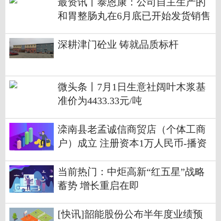
最资讯丨泰恩康：公司自主生产的
和胃整肠丸在6月底已开始发货销售
深耕津门砼业 铸就品质标杆
微头条丨7月1日生意社阔叶木浆基
准价为4433.33元/吨
滦南县老孟诚信商贸店（个体工商
户）成立 注册资本1万人民币-播资
讯
当前热门：中炬高新“红五星”战略
蓄势 增长重启在即
[快讯]韶能股份公布半年度业绩预