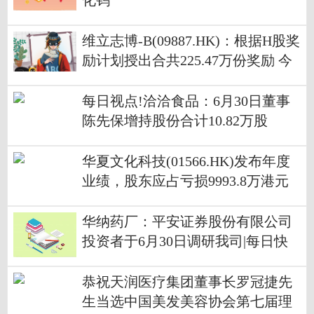
化钨
维立志博-B(09887.HK)：根据H股奖
励计划授出合共225.47万份奖励 今
头条
每日视点!洽洽食品：6月30日董事
陈先保增持股份合计10.82万股
华夏文化科技(01566.HK)发布年度
业绩，股东应占亏损9993.8万港元
同比增加202.45%
华纳药厂：平安证券股份有限公司
投资者于6月30日调研我司|每日快
播
恭祝天润医疗集团董事长罗冠捷先
生当选中国美发美容协会第七届理