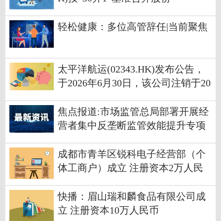
轻松健康：多位高管辞任|当前聚焦
太平洋航运(02343.HK)发布公告，
于2026年6月30日，该公司注销于20
26年6月10日购回的147.8万股股份_
快报
焦点报道:市场监管总局部署开展经
营者集中反垄断监管效能提升专项
行动
成都市青羊区锐科电子经营部（个
体工商户）成立 注册资本2万人民
币|今日要闻
快播：眉山瑞和麟食品有限公司成
立 注册资本10万人民币