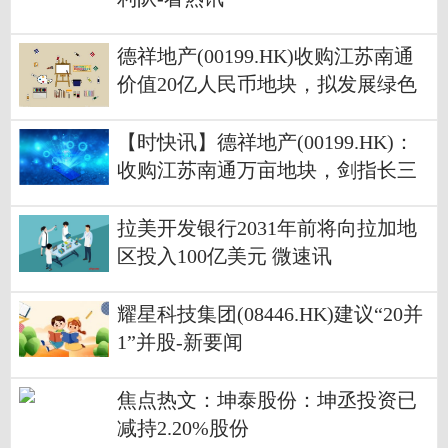
德祥地产(00199.HK)收购江苏南通
价值20亿人民币地块，拟发展绿色
智算中心及相关业务 当前聚焦
【时快讯】德祥地产(00199.HK)：
收购江苏南通万亩地块，剑指长三
角绿色智算基础设施
拉美开发银行2031年前将向拉加地
区投入100亿美元 微速讯
耀星科技集团(08446.HK)建议“20并
1”并股-新要闻
焦点热文：坤泰股份：坤丞投资已
减持2.20%股份