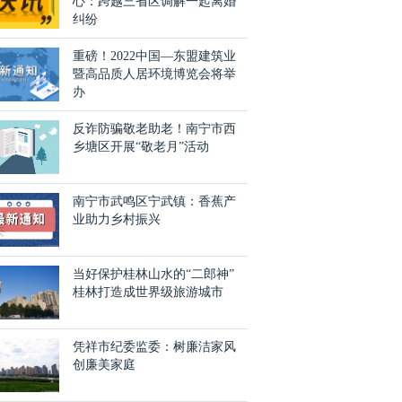
心：跨越三省区调解一起离婚
纠纷
重磅！2022中国—东盟建筑业
暨高品质人居环境博览会将举
办
反诈防骗敬老助老！南宁市西
乡塘区开展“敬老月”活动
南宁市武鸣区宁武镇：香蕉产
业助力乡村振兴
当好保护桂林山水的“二郎神”
桂林打造成世界级旅游城市
凭祥市纪委监委：树廉洁家风
创廉美家庭