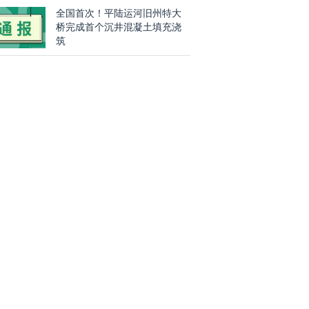
全国首次！平陆运河旧州特大
桥完成首个沉井混凝土填充浇
筑