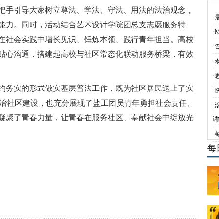
把手引导大家树立尊法、学法、守法、用法的法治观念，
·
能力。同时，活动结合艺术设计学院团总支志愿服务特
·
在社会实践中增长见识、锤炼本领、践行青年担当。高校
·
贴心沟通，搭建起高校与社区常态化联动服务桥梁，有效
·
·
约务实的形式做实基层普法工作，既为社区居民送上了实
·
法治社区建设，也充分展现了盐工团员青年勇担社会责任、
·
滚
凝聚了青春力量，让青春在服务社区、奉献社会中绽放光
调
·
·
每