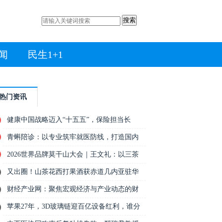
搜索
闻
民生1+1
热门资讯
健康中国战略迈入“十五五”，保险担当长
青蝌陪诊：以专业筑牢就医防线，打造国内
2026世界品牌莫干山大会｜王文礼：以三茶
又出圈！山茶花西打果酒获赤道几内亚驻华
财经产业网：聚焦宏观经济与产业动态的财
苹果27年，3D玻璃链迎百亿设备红利，谁分