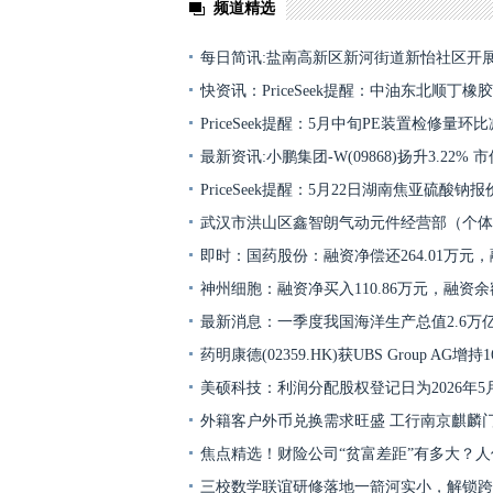
频道精选
每日简讯:盐南高新区新河街道新怡社区开
快资讯：PriceSeek提醒：中油东北顺丁
PriceSeek提醒：5月中旬PE装置检修量环
最新资讯:小鹏集团-W(09868)扬升3.22%
PriceSeek提醒：5月22日湖南焦亚硫酸钠
武汉市洪山区鑫智朗气动元件经营部（个体
即时：国药股份：融资净偿还264.01万元，
神州细胞：融资净买入110.86万元，融资余额
最新消息：一季度我国海洋生产总值2.6万
药明康德(02359.HK)获UBS Group AG增持1
美硕科技：利润分配股权登记日为2026年5月
外籍客户外币兑换需求旺盛 工行南京麒麟
焦点精选！财险公司“贫富差距”有多大？
三校数学联谊研修落地一箭河实小，解锁跨