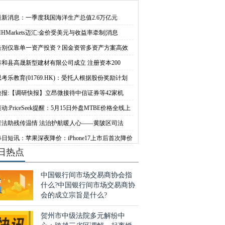
中国出行6月日均
务链条上的关键环
最新消息：一季度我国海洋生产总值2.6万亿元
MHMarkets迈汇:金价受美元与收益率牵制|消息
告别仅靠单一资产投资？国金资管多资产方案高效
泰和县高晟新型建材有限公司成立 注册资本200
思考乐教育(01769.HK)：受托人根据股份奖励计划
快报:【调研快报】立昂微接待中信证券等42家机
动:PriceSeek提醒：5月15日外盘MTBE价格全线上
普法助残传温情 法治护航暖人心——黄陂区司法
每日短讯：苹果深夜降价：iPhone17上市后首次降价
日热点
中国银行间市场交易商协会指
什么?中国银行间市场交易商协
会的成立宗旨是什么?
贺州市中级法院多元解纷中