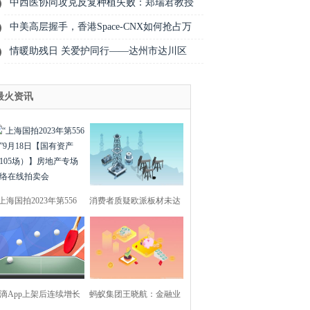
中西医协同攻克反复种植失败：郑瑞君教授
中美高层握手，香港Space-CNX如何抢占万
情暖助残日 关爱护同行——达州市达川区
最火资讯
“上海国拍2023年第556
消费者质疑欧派板材未达
期”9月18日【国有
承诺等级；最新69
滴App上架后连续增长
蚂蚁集团王晓航：金融业