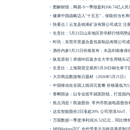
图解财报：网易-S一季报盈利106.74亿人
健康中国战略迈入“十五五”，保险担当长
快看点丨云龙县锦浠矿业有限公司成立 注册
生意社：5月21日山东地区异辛醇行情弱势
时讯：东莞市景盛合盈包装制品有限公司成
酒价内参5月21日价格发布：水晶剑南春保
纵览原创丨承德00后返乡女大学生用镜头
生意社：上海期货交易所5月20日铜仓单下
大宗商品数据每日题材（2026年5月21日）​
中国移动在全国上线词元套餐 价格最低为5
青蝌陪诊：以专业筑牢就医防线，打造国内
焦点消息！凯迪股份: 常州市凯迪电器股份
达实智能股价2日涨超20% 公司澄清AIoT
万国数据一季度净利润26.52亿元，同比增长2
MHMarkets迈汇:金价受美元与收益率牵制|