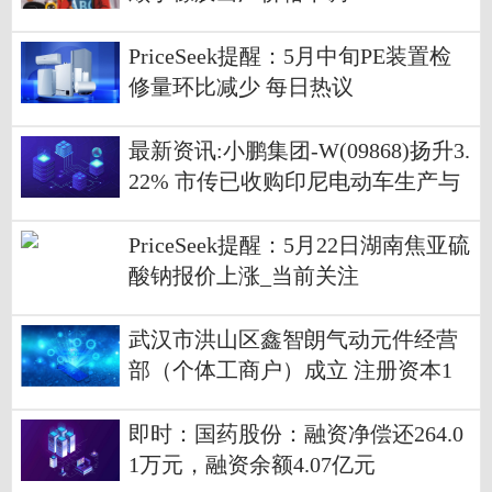
PriceSeek提醒：5月中旬PE装置检
修量环比减少 每日热议
最新资讯:小鹏集团-W(09868)扬升3.
22% 市传已收购印尼电动车生产与
CKD组装厂EIDO
PriceSeek提醒：5月22日湖南焦亚硫
酸钠报价上涨_当前关注
武汉市洪山区鑫智朗气动元件经营
部（个体工商户）成立 注册资本1
万人民币|热资讯
即时：国药股份：融资净偿还264.0
1万元，融资余额4.07亿元