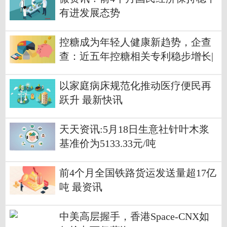
有进发展态势
控糖成为年轻人健康新趋势，企查
查：近五年控糖相关专利稳步增长|
报道
以家庭病床规范化推动医疗便民再
跃升 最新快讯
天天资讯:5月18日生意社针叶木浆
基准价为5133.33元/吨
前4个月全国铁路货运发送量超17亿
吨 最资讯
中美高层握手，香港Space-CNX如