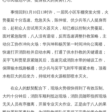
心市民临危不惧、挺身救火的英勇行为。
事情回到1月10日13时许，一居民小区车棚突发火情，火
势蔓延十分迅速。危急关头，陈仲坡、伏少兵等八人挺身而
出，起初众人尝试用灭火器灭火，却已难以控制火势蔓延。
面对紧急险情，八人没有退缩，反而迅速调整扑救策略，主
动分工协作冲向火场：华兴坤和杨芳第一时间冲向公寓楼，
快速打开消防栓并启动水阀，打通了供水扑救的关键通道；
吴宇飞和贾星原紧随其后，迅速完成消防水带的铺设工作，
保障输水线路畅通；伏少兵与吴宇飞则牢牢握紧水枪，顶着
水枪巨大的后坐力，持续对准火源根部喷水灭火。
在众人的默契配合下，现场火势很快得到了有效压制。
大约十分钟后，消防车顺利抵达现场，消防员随即指挥现场
无关人员有序撤离，开展专业灭火作业。正是由于八人的果