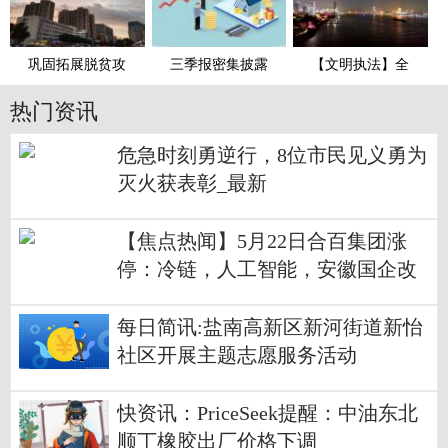
巩固拓展脱贫攻
三季报密集披露
【文明执法】全
热门资讯
危急时刻勇逆行，8位市民见义勇为
灭火获表彰_最新
【焦点热闻】5月22日合百集团涨
停：冷链，人工智能，安徽国企改
革概念热股
每日简讯:盐南高新区新河街道新怡
社区开展主题志愿服务活动
快资讯：PriceSeek提醒：中油东北
顺丁橡胶出厂价格下调