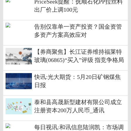
PriceSeek提醒：抚顺石化PP拉丝料
出厂价上调100元
告别仅靠单一资产投资？国金资管
多资产方案高效应对
【券商聚焦】长江证券维持福莱特
玻璃(06865)“买入”评级 指竞争格局
有望优化
快讯:光大期货：5月20日矿钢煤焦
日报
泰和县高晟新型建材有限公司成立
注册资本200万人民币_通讯
每日视讯:和讯信息陆润凯：市场调