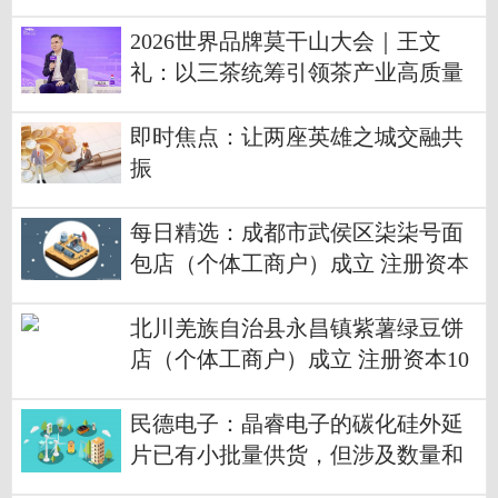
2026世界品牌莫干山大会｜王文
礼：以三茶统筹引领茶产业高质量
发展
即时焦点：让两座英雄之城交融共
振
每日精选：成都市武侯区柒柒号面
包店（个体工商户）成立 注册资本
3万人民币
北川羌族自治县永昌镇紫薯绿豆饼
店（个体工商户）成立 注册资本10
万人民币
民德电子：晶睿电子的碳化硅外延
片已有小批量供货，但涉及数量和
金额占比都很小