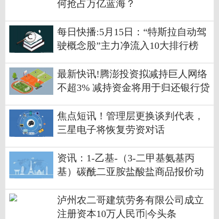
何抢占万亿蓝海？
每日快播:5月15日：“特斯拉自动驾
驶概念股”主力净流入10大排行榜
最新快讯!腾澎投资拟减持巨人网络
不超3% 减持资金将用于归还银行贷
款
焦点短讯！管理层更换谈判代表，
三星电子将恢复劳资对话
资讯：1-乙基-（3-二甲基氨基丙
基）碳酰二亚胺盐酸盐商品报价动
态（2026-05-16）
泸州农二哥建筑劳务有限公司成立
注册资本10万人民币|今头条