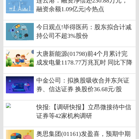
连云港：融资净偿还230.88万元，
融资余额1.09亿元|今热点
今日观点!毕得医药：股东拟合计减
持公司不超3%股份
大唐新能源(01798)前4个月累计完
成发电量1178.77万兆瓦时 同比下降
10.08%
中金公司：拟换股吸收合并东兴证
券、信达证券 换股价36.68元/股
快报:【调研快报】立昂微接待中信
证券等42家机构调研
奥思集团(01161)发盈喜，预期中期