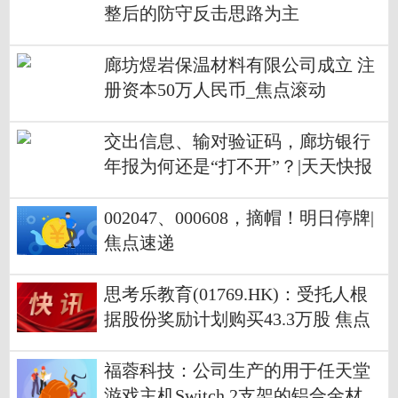
整后的防守反击思路为主
廊坊煜岩保温材料有限公司成立 注
册资本50万人民币_焦点滚动
交出信息、输对验证码，廊坊银行
年报为何还是“打不开”？|天天快报
002047、000608，摘帽！明日停牌|
焦点速递
思考乐教育(01769.HK)：受托人根
据股份奖励计划购买43.3万股 焦点
福蓉科技：公司生产的用于任天堂
游戏主机Switch 2支架的铝合金材