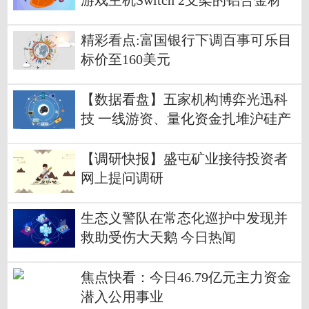
游戏主机Switch 2支架的铝合金材
料，在2024年底就开始批量供货
精彩看点:富国银行下调百事可乐目
标价至160美元
【数据看盘】五家机构博弈光迅科
技 一线游资、量化资金扎堆沪硅产
业
【调研快报】盛屯矿业接待投资者
网上提问调研
生态义警队在常态化巡护中发现并
救助受伤大天鹅 今日热闻
焦点快看：今日46.79亿元主力资金
潜入公用事业