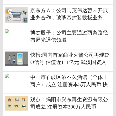
钛矿业务、光互连业务市场前景具
有重大不确定性
京东方Ａ：公司与英伟达暂未开展
业务合作，玻璃基封装载板业务、
钙钛矿业务、光互连业务市场前景
具有重大不确定性-最新资讯
博杰股份：公司主要通过两条路径
布局光通信领域
快报:国内首家商业火箭公司再现IP
O信号 估值近111亿元 武汉国资入
局
中山市石岐区酒不久酒馆（个体工
商户）成立 注册资本5万人民币|快
看点
观点：揭阳市兴东再生资源有限公
司成立 注册资本300万人民币