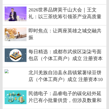
2026世界品牌莫干山大会｜王文
礼：以三茶统筹引领茶产业高质量
发展
即时焦点：让两座英雄之城交融共
振
每日精选：成都市武侯区柒柒号面
包店（个体工商户）成立 注册资本
3万人民币
北川羌族自治县永昌镇紫薯绿豆饼
店（个体工商户）成立 注册资本10
万人民币
民德电子：晶睿电子的碳化硅外延
片已有小批量供货，但涉及数量和
金额占比都很小