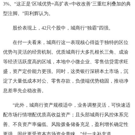
3%。“这正是‘区域优势+高扩表+中收改善’三重红利叠加的典
型注脚。”田利辉认为。
股价表现上，42只个股中，城商行“独霸”四强。
在付一夫看来，城商行这一表现核心得益于独特的区位
优势与灵活的经营机制。优质城商行大多扎根长三角、成渝
等经济活跃度高的区域，本地中小微企业、零售信贷需求旺
盛，资产定价能力更强。同时，这类银行深耕本土市场，沉
淀了大量低成本对公、零售存款，负债端优势稳固，推动净
息差率先企稳改善。
“此外，城商行资产规模适中，业务调整灵活，可快速适
配市场行情增配优质高收益资产；且头部城商行风控体系完
善、不良资产率偏低、风险拨备储备充足，盈利增长确定性
更强，因此更受资本市场资金青睐。”付一夫补充道。