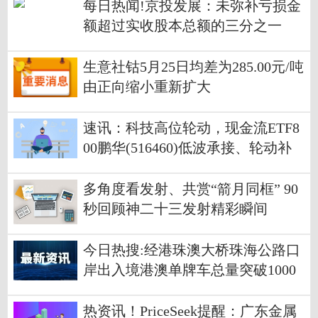
每日热闻!京投发展：未弥补亏损金
额超过实收股本总额的三分之一
生意社钴5月25日均差为285.00元/吨
由正向缩小重新扩大
速讯：科技高位轮动，现金流ETF8
00鹏华(516460)低波承接、轮动补
涨价值不改
多角度看发射、共赏“箭月同框” 90
秒回顾神二十三发射精彩瞬间
今日热搜:经港珠澳大桥珠海公路口
岸出入境港澳单牌车总量突破1000
万辆次
热资讯！PriceSeek提醒：广东金属