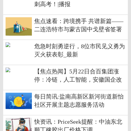
刺高考！|播报
焦点速看：跨境携手 共谱新篇——
二连浩特市与蒙古国中戈壁省签署
文体旅游合作备忘录
危急时刻勇逆行，8位市民见义勇为
灭火获表彰_最新
【焦点热闻】5月22日合百集团涨
停：冷链，人工智能，安徽国企改
革概念热股
每日简讯:盐南高新区新河街道新怡
社区开展主题志愿服务活动
快资讯：PriceSeek提醒：中油东北
顺丁橡胶出厂价格下调