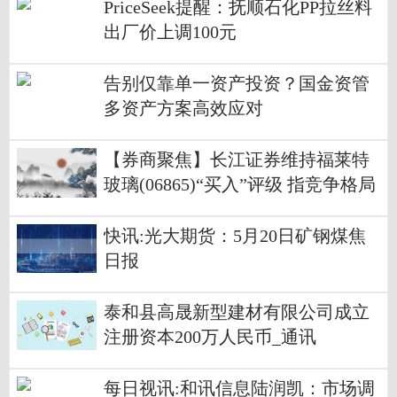
PriceSeek提醒：抚顺石化PP拉丝料
出厂价上调100元
告别仅靠单一资产投资？国金资管
多资产方案高效应对
【券商聚焦】长江证券维持福莱特
玻璃(06865)“买入”评级 指竞争格局
有望优化
快讯:光大期货：5月20日矿钢煤焦
日报
泰和县高晟新型建材有限公司成立
注册资本200万人民币_通讯
每日视讯:和讯信息陆润凯：市场调