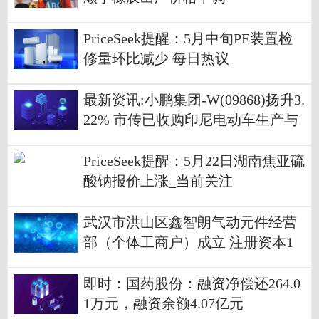
PriceSeek提醒：5月中旬PE装置检
修量环比减少 每日热议
最新资讯:小鹏集团-W(09868)扬升3.
22% 市传已收购印尼电动车生产与
CKD组装厂EIDO
PriceSeek提醒：5月22日湖南焦亚硫
酸钠报价上涨_当前关注
武汉市洪山区鑫智朗气动元件经营
部（个体工商户）成立 注册资本1
万人民币|热资讯
即时：国药股份：融资净偿还264.0
1万元，融资余额4.07亿元