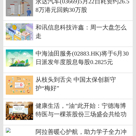
永达汽车(03669)5月22日耗资约26.5
8万港元回购30万股
和讯信息科技许鑫：周一大盘怎么
走
中海油田服务(02883.HK)将于6月30
日派发年度股息每股0.2825元
从枝头到舌尖 中国太保创新守
护“梅好”
健康生活，“油”此开始：宁德海博
特医与一棵茶股份三场盛会共绘功
能性油脂产业新图景
阿拉善暖心护航，助力学子全力冲