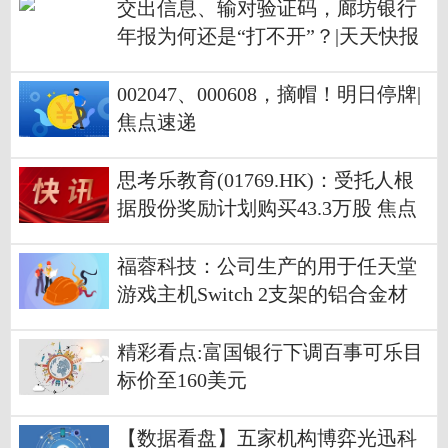
交出信息、输对验证码，廊坊银行
年报为何还是“打不开”？|天天快报
002047、000608，摘帽！明日停牌|
焦点速递
思考乐教育(01769.HK)：受托人根
据股份奖励计划购买43.3万股 焦点
福蓉科技：公司生产的用于任天堂
游戏主机Switch 2支架的铝合金材
料，在2024年底就开始批量供货
精彩看点:富国银行下调百事可乐目
标价至160美元
【数据看盘】五家机构博弈光迅科