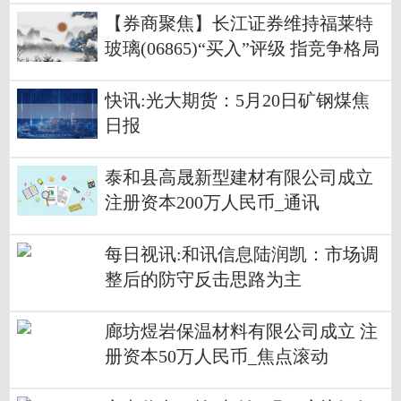
【券商聚焦】长江证券维持福莱特
玻璃(06865)“买入”评级 指竞争格局
有望优化
快讯:光大期货：5月20日矿钢煤焦
日报
泰和县高晟新型建材有限公司成立
注册资本200万人民币_通讯
每日视讯:和讯信息陆润凯：市场调
整后的防守反击思路为主
廊坊煜岩保温材料有限公司成立 注
册资本50万人民币_焦点滚动