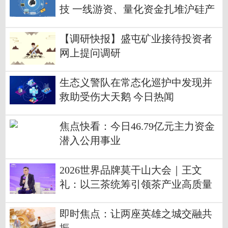
技 一线游资、量化资金扎堆沪硅产
业
【调研快报】盛屯矿业接待投资者
网上提问调研
生态义警队在常态化巡护中发现并
救助受伤大天鹅 今日热闻
焦点快看：今日46.79亿元主力资金
潜入公用事业
2026世界品牌莫干山大会｜王文
礼：以三茶统筹引领茶产业高质量
发展
即时焦点：让两座英雄之城交融共