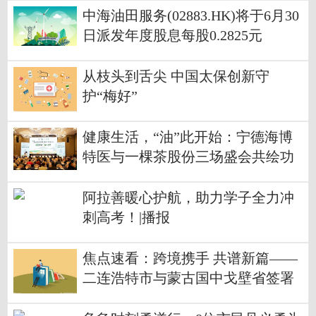
中海油田服务(02883.HK)将于6月30
日派发年度股息每股0.2825元
从枝头到舌尖 中国太保创新守
护“梅好”
健康生活，“油”此开始：宁德海博
特医与一棵茶股份三场盛会共绘功
能性油脂产业新图景
阿拉善暖心护航，助力学子全力冲
刺高考！|播报
焦点速看：跨境携手 共谱新篇——
二连浩特市与蒙古国中戈壁省签署
文体旅游合作备忘录