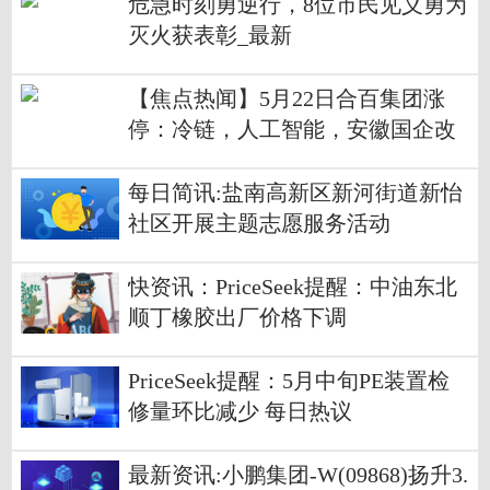
危急时刻勇逆行，8位市民见义勇为
灭火获表彰_最新
【焦点热闻】5月22日合百集团涨
停：冷链，人工智能，安徽国企改
革概念热股
每日简讯:盐南高新区新河街道新怡
社区开展主题志愿服务活动
快资讯：PriceSeek提醒：中油东北
顺丁橡胶出厂价格下调
PriceSeek提醒：5月中旬PE装置检
修量环比减少 每日热议
最新资讯:小鹏集团-W(09868)扬升3.