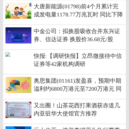
大唐新能源(01798)前4个月累计完
成发电量1178.77万兆瓦时 同比下降
10.08%
中金公司：拟换股吸收合并东兴证
券、信达证券 换股价36.68元/股
快报:【调研快报】立昂微接待中信
证券等42家机构调研
奥思集团(01161)发盈喜，预期中期
溢利约6800万港元至7200万港元 同
比增加
又出圈！山茶花西打果酒获赤道几
内亚驻华大使馆官方推荐