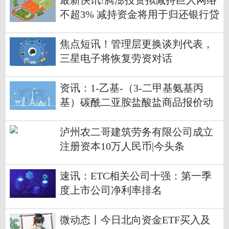
最新快讯!腾澎投资拟减持巨人网络
不超3% 减持资金将用于归还银行贷
款
焦点短讯！管理层更换谈判代表，
三星电子将恢复劳资对话
资讯：1-乙基-（3-二甲基氨基丙
基）碳酰二亚胺盐酸盐商品报价动
态（2026-05-16）
泸州农二哥建筑劳务有限公司成立
注册资本10万人民币|今头条
速讯：ETC相关公司十强：第一季
度上市公司净利率排名
微动态丨今日北向资金ETF买入及