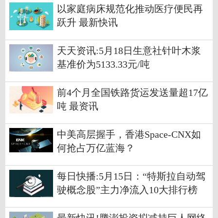
以家庭病床规范化推动医疗便民再
跃升 最新快讯
天天资讯:5月18日生意社针叶木浆
基准价为5133.33元/吨
前4个月全国铁路货运发送量超17亿
吨 最资讯
中美高层握手，香港Space-CNX如
何抢占万亿蓝海？
每日快播:5月15日：“特斯拉自动驾
驶概念股”主力净流入10大排行榜