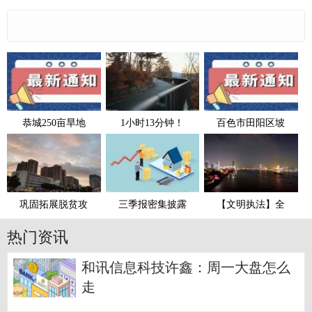
恭城250亩旱地
1小时13分钟！
百色市田阳区坡
巩固拓展脱贫攻
三季报密集披露
【文明执法】全
热门资讯
和讯信息科技许鑫：周一大盘怎么
走