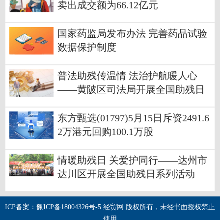
卖出成交额为66.12亿元
国家药监局发布办法 完善药品试验
数据保护制度
普法助残传温情 法治护航暖人心
——黄陂区司法局开展全国助残日
法治宣传活动
东方甄选(01797)5月15日斥资2491.6
2万港元回购100.1万股
情暖助残日 关爱护同行——达州市
达川区开展全国助残日系列活动
ICP备案：豫ICP备18004326号-5 经贸网 版权所有，未经书面授权禁止
使用